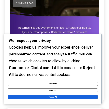
22 MINS READ
We respect your privacy
Cookies help us improve your experience, deliver
personalized content, and analyze traffic. You can
choose which cookies to allow by clicking
Récompenses des événements en jeu :
Customize
. Click
Accept All
to consent or
Reject
Critères d’éligibilité, Types de récompenses,
All
to decline non-essential cookies.
Réclamation dans l’inventaire
Customize
12/03/2026
Récompenses des événements en jeu
Reject All
0
Marisol Vega
Accept All