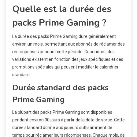
Quelle est la durée des
packs Prime Gaming ?
La durée des packs Prime Gaming dure généralement
environ un mois, permettant aux abonnés de réclamer des
récompenses pendant cette période. Cependant, des
variations existent en fonction des jeux spécifiques et des
promotions spéciales qui peuvent modifier le calendrier
standard.
Durée standard des packs
Prime Gaming
La plupart des packs Prime Gaming sont disponibles
pendant environ 30 jours à partir de la date de sortie. Cette
durée standard donne aux joueurs suffisamment de
temps pour réclamer leurs récompenses. Chaque mois, de