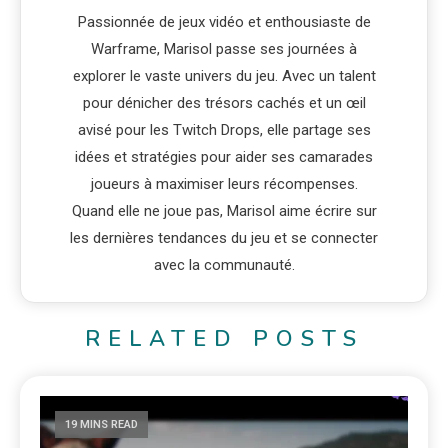
Passionnée de jeux vidéo et enthousiaste de
Warframe, Marisol passe ses journées à
explorer le vaste univers du jeu. Avec un talent
pour dénicher des trésors cachés et un œil
avisé pour les Twitch Drops, elle partage ses
idées et stratégies pour aider ses camarades
joueurs à maximiser leurs récompenses.
Quand elle ne joue pas, Marisol aime écrire sur
les dernières tendances du jeu et se connecter
avec la communauté.
RELATED POSTS
19 MINS READ