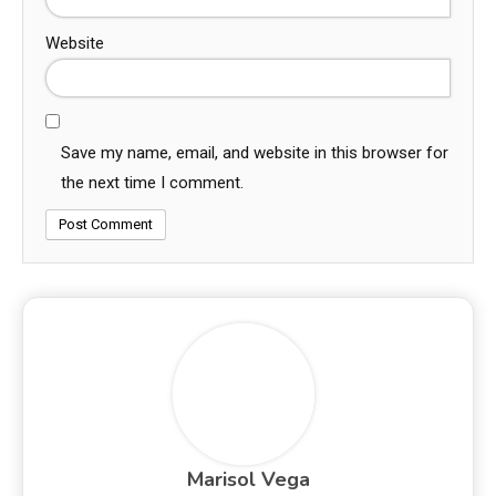
Website
Save my name, email, and website in this browser for
the next time I comment.
Marisol Vega