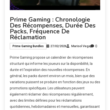
Prime Gaming : Chronologie
Des Récompenses, Durée Des
Packs, Fréquence De
Réclamation
0
27/02/2026
Marisol Vega
Prime Gaming Bundles
Prime Gaming propose un calendrier de récompenses
structuré qui informe les joueurs sur la disponibilité, la
durée et l’expiration des nouvelles récompenses. En
général, les packs durent environ un mois, bien que des
variations puissent se produire en fonction des jeux ou des
promotions spécifiques. Les utilisateurs peuvent
également réclamer des récompenses régulièrement,
avec des limites définies pour les réclamations
quotidiennes, hebdomadaires et mensuelles, garantissant