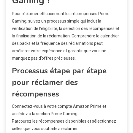
Gaming ?
Pour réclamer efficacement les récompenses Prime
Gaming, suivez un processus simple qui inclut la
vérification de l’éligibilité, la sélection des récompenses et
la finalisation de la réclamation. Comprendre le calendrier
des packs et la fréquence des réclamations peut
améliorer votre expérience et garantir que vous ne
manquez pas d’offres précieuses.
Processus étape par étape
pour réclamer des
récompenses
Connectez-vous à votre compte Amazon Prime et
accédez à la section Prime Gaming.
Parcourez les récompenses disponibles et sélectionnez
celles que vous souhaitez réclamer.