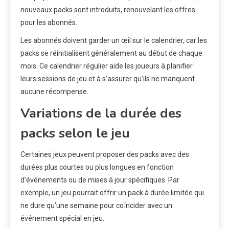
nouveaux packs sont introduits, renouvelant les offres
pour les abonnés.
Les abonnés doivent garder un œil sur le calendrier, car les
packs se réinitialisent généralement au début de chaque
mois. Ce calendrier régulier aide les joueurs à planifier
leurs sessions de jeu et à s’assurer qu’ils ne manquent
aucune récompense.
Variations de la durée des
packs selon le jeu
Certaines jeux peuvent proposer des packs avec des
durées plus courtes ou plus longues en fonction
d’événements ou de mises à jour spécifiques. Par
exemple, un jeu pourrait offrir un pack à durée limitée qui
ne dure qu’une semaine pour coïncider avec un
événement spécial en jeu.