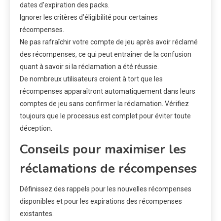
dates d’expiration des packs.
Ignorer les critères d’éligibilité pour certaines
récompenses.
Ne pas rafraîchir votre compte de jeu après avoir réclamé
des récompenses, ce qui peut entraîner de la confusion
quant à savoir si la réclamation a été réussie.
De nombreux utilisateurs croient à tort que les
récompenses apparaîtront automatiquement dans leurs
comptes de jeu sans confirmer la réclamation. Vérifiez
toujours que le processus est complet pour éviter toute
déception.
Conseils pour maximiser les
réclamations de récompenses
Définissez des rappels pour les nouvelles récompenses
disponibles et pour les expirations des récompenses
existantes.